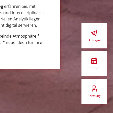
og
erfahren Sie, mit
 und interdisziplinäres
ellen Analytik liegen.
t digital servieren.
ckelnde Atmosphäre *
Anfrage
 * neue Ideen für Ihre
Termin
Beratung