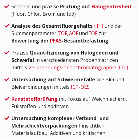
Schnelle und präzise
Prüfung auf
Halogenfreiheit
(Fluor, Chlor, Brom und Iod)
Analyse des Gesamtfluorgehalts
(TF)
und der
Summenparameter
TOF
,
AOF
und
EOF
zur
Bewertung der
PFAS
-Gesamtbelastung
Präzise
Quantifizierung von Halogenen und
Schwefel
in verschiedensten Probenmatrizen
mittels
Verbrennungsionenchromatographie (CIC)
Untersuchung auf
Schwermetalle
wie Blei und
Bleiverbindungen mittels
ICP-OES
Kunststoffprüfung
mit Fokus auf Weichmachern,
Füllstoffen und Additiven
Untersuchung komplexer Verbund- und
Mehrschichtverpackungen
hinsichtlich
Materialaufbau, Additiven und kritischen