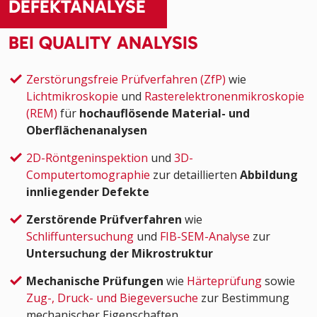
DEFEKTANALYSE
BEI QUALITY ANALYSIS
Zerstör
ungsfreie Prüfverfahren (Z
fP)
wie
Lichtmikroskopie
und
Rasterelektronenmikroskopie
(REM)
für
hochauflösende Material- und
Oberflächenanalysen
2D-Röntgeninspektion
und
3D-
Computertomographie
zur detaillierten
Abbildung
innliegender Defekte
Zerstörende Prüfverfahren
wie
Schliffuntersuchung
und
FIB-SEM-Analyse
zur
Untersuchung der Mikrostruktur
Mechanische Prüfungen
wie
Härteprüfung
sowie
Zug-, Druck- und Biegeversuche
zur Bestimmung
mechanischer Eigenschaften