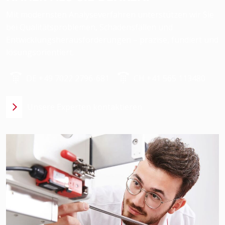
Mit modernsten Analyseverfahren unterstützen wir Sie
bei Qualitätsproblemen, Schadensfällen und
Entwicklungsherausforderungen – präzise, fundiert und
lösungsorientiert.
DE +49 7022 2796-681
CH +41 565 113480
Unsere Experten kontaktieren