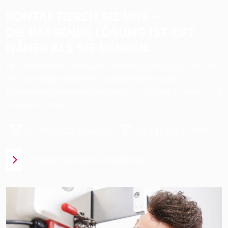
KONTAKTIEREN SIE UNS –
DIE PASSENDE LÖSUNG IST OFT
NÄHER ALS SIE DENKEN.
Mit modernsten Analyseverfahren unterstützen wir Sie
bei Qualitätsproblemen, Schadensfällen und
Entwicklungsherausforderungen – präzise, fundiert und
lösungsorientiert.
DE +49 7022 2796-681
CH +41 565 113480
Unsere Experten kontaktieren